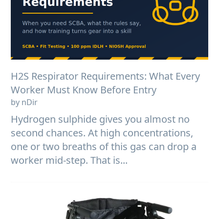
H2S Respirator Requirements: What Every
Worker Must Know Before Entry
by nDir
Hydrogen sulphide gives you almost no
second chances. At high concentrations,
one or two breaths of this gas can drop a
worker mid-step. That is...