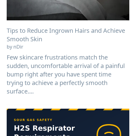
Tips to Reduce Ingrown Hairs and Achieve
Smooth Skin
by nDir
Few skincare frustrations match the
sudden, uncomfortable arrival of a painful
bump right after you have spent time
trying to achieve a perfectly smooth
surface....