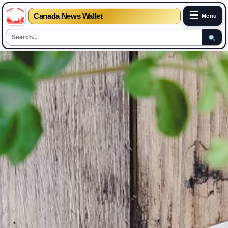
☰
Canada News Wallet
Menu
Skip
to
content