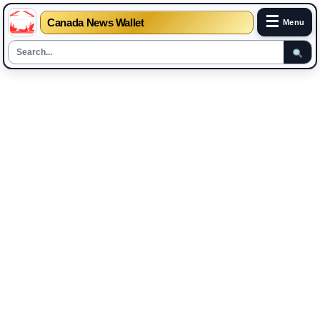
☰
Canada News Wallet
Menu